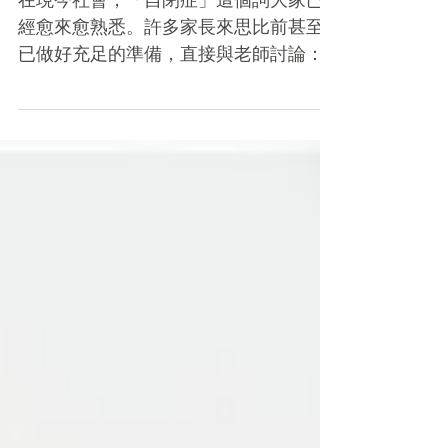
在現今社會，「自閉症」這個詞大家已
經愈來愈熟悉。許多家長來思比前甚至
已做好充足的準備，直接與老師討論：
「老師，我的孩子到底是不是自閉
症？」其實，我們更傾向將自閉症視為
一種特質、一種性格，也就是在與他人
的互動上，我們的這群孩子會有一些獨
特的表現及需求。...