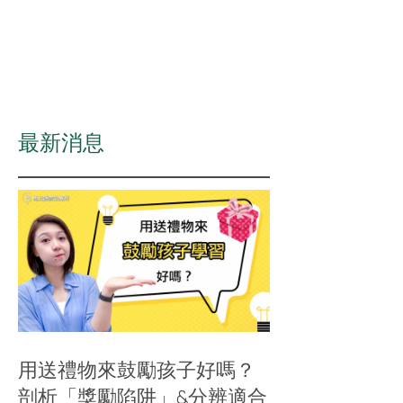
​最新消息
用送禮物來鼓勵孩子好嗎？
剖析「獎勵陷阱」&分辨適合