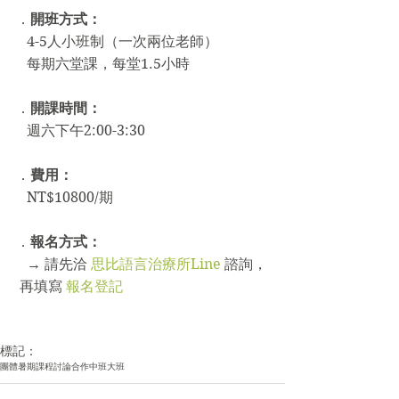
．
開班方式：
   4-5人小班制（一次兩位老師）
   每期六堂課，每堂1.5小時
．
開課時間：
   週六下午2:00-3:30
．
費用：
   NT$10800/期
．
報名方式：
   → 
請先洽 
思比語言治療所Line
 諮詢，
 再填寫 
報名登記
標記：
團體
暑期課程
討論
合作
中班
大班