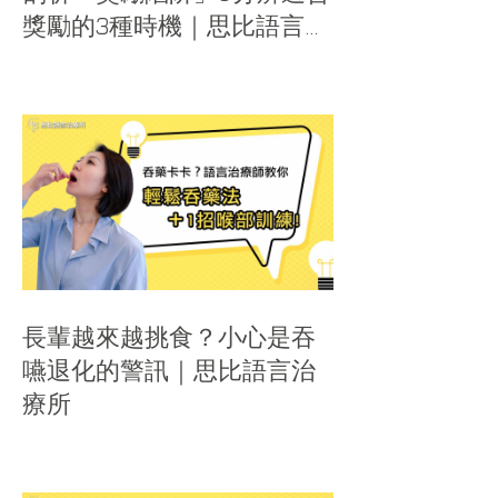
獎勵的3種時機｜思比語言治
療所
長輩越來越挑食？小心是吞
嚥退化的警訊｜思比語言治
療所