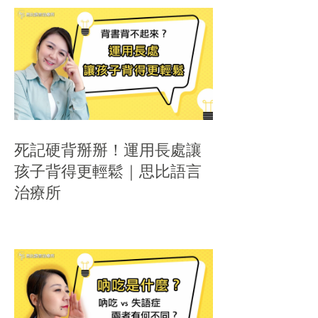
死記硬背掰掰！運用長處讓
孩子背得更輕鬆｜思比語言
治療所