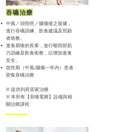
​吞嚥治療
中風／頭頸癌／腦傷後之復健，
進行吞嚥訓練、飲食建議及照顧
者衛教。
進食易嗆的長輩，進行喉頸部肌
力訓練及飲食衛教，以增加進食
安全。
急性期（中風/腦傷一年內）患者
密集吞嚥治療​​
​※
提供到府居家治療
※
本所有【吞嚥電療】設備與相
關治療課程