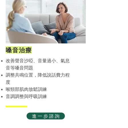
嗓音治療
改善聲音沙啞、音量過小、氣息
音等嗓音問題
調整共鳴位置，降低說話費力程
度
喉頸部肌肉放鬆訓練
音調調整與呼吸訓練
進 一 步 諮 詢