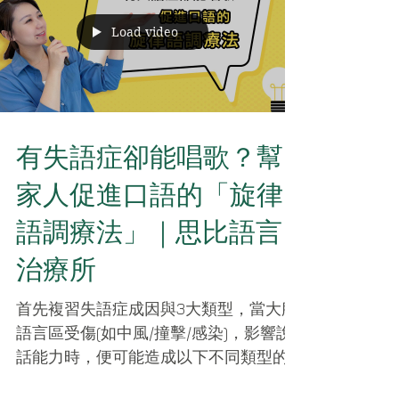
Load video
有失語症卻能唱歌？幫
家人促進口語的「旋律
語調療法」｜思比語言
治療所
首先複習失語症成因與3大類型，當大腦
語言區受傷(如中風/撞擊/感染)，影響說
話能力時，便可能造成以下不同類型的
失語症： 1. 表達型失語症 (說不出) 2. 理