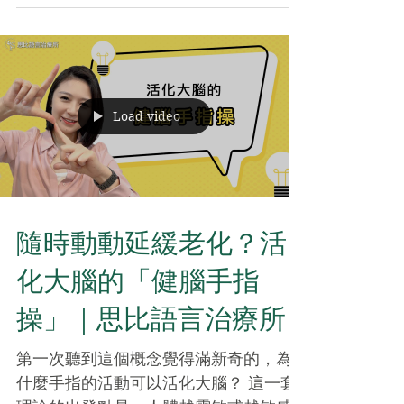
解型失語症 (聽不懂) 3. 全失型失語症 (以
上皆有)...
Load video
隨時動動延緩老化？活
化大腦的「健腦手指
操」｜思比語言治療所
第一次聽到這個概念覺得滿新奇的，為
什麼手指的活動可以活化大腦？ 這一套