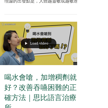
理論的出發點是，人體越靈敏或越敏感
的部位，在大腦所佔的皮質面積就會越
大，像我們的手指頭就是，人的手可以
做很多靈巧的動作，感覺也很敏銳，因
此當人們要做出一套複雜的手部動作
時，大腦的運動區、感覺區、甚至認知
區...
Load video
喝水會嗆，加增稠劑就
好？改善吞嚥困難的正
確方法｜思比語言治療
所