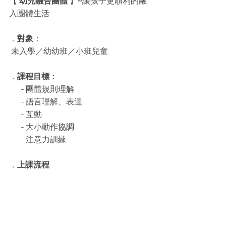
【 
幼兒融合團體
 】~讓孩子更順利的融
入團體生活
．
對象
：
 未入學／幼幼班／小班兒童
．
課程目標
：
      - 團體規則理解
      - 語言理解、表達
      - 互動
      - 大小動作協調
      - 注意力訓練
．
上課流程