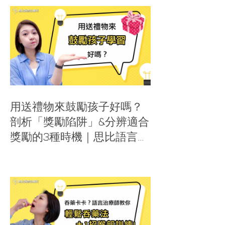
用送禮物來鼓勵孩子好嗎？
剖析「獎勵陷阱」&分辨適合
獎勵的3種時機｜思比語言治
療所