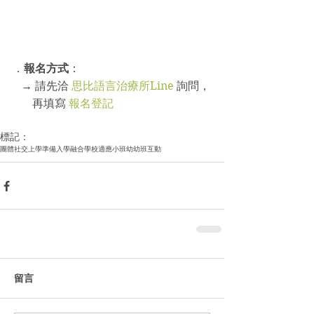
．
報名方式
：
   → 請先洽 
思比語言治療所Line 
詢問，
       再填寫 
報名登記
標記：
團體
社交
上學準備
入學
融合
學校適應
小班
幼幼班
互動
留言