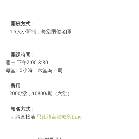
．
開班方式
：
   4-5人小班制，每堂兩位老師
．
開課時間
：
週一 下午2:00-3:30
每堂1.5小時，六堂為一期
．
費用
：
   2000/堂，10800/期（六堂）
．
報名方式
：
   → 請直接洽 
思比語言治療所Line 