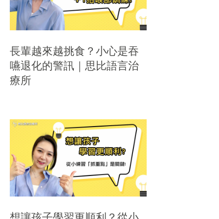
長輩越來越挑食？小心是吞
嚥退化的警訊｜思比語言治
療所
想讓孩子學習更順利？從小