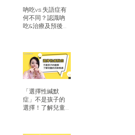
吶吃vs.失語症有
何不同？認識吶
吃&治療及預後｜
思比語言治療所
「選擇性緘默
症」不是孩子的
選擇！了解兒童
的沉默焦慮｜思
比語言治療所