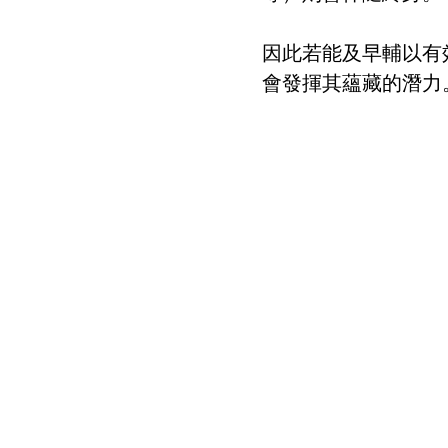
因此若能及早輔以有
會發揮其蘊藏的潛力