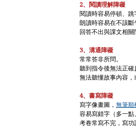
2、閱讀理解障礙
閱讀時容易停頓、跳
朗讀時容易在不該斷
回答不出與課文相關
3、溝通障礙
常常答非所問。
聽到指令後無法正確
無法聽懂故事內容，
4、書寫障礙
寫字像畫圖，
無筆順
容易寫錯字（多一點
考卷常寫不完，寫功