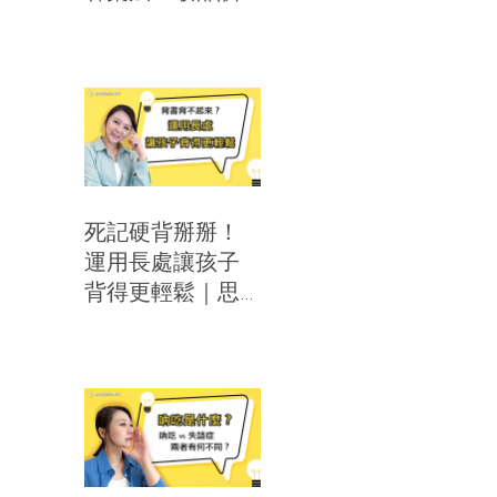
練！｜思比語言
治療所
死記硬背掰掰！
運用長處讓孩子
背得更輕鬆｜思
比語言治療所