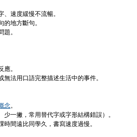
字、速度緩慢不流暢。
句的地方斷句。
問題。
反應。
或無法用口語完整描述生活中的事件。
概念
。
、少一撇，常用替代字或字形結構錯誤）。
課時間遠比同學久，書寫速度過慢。