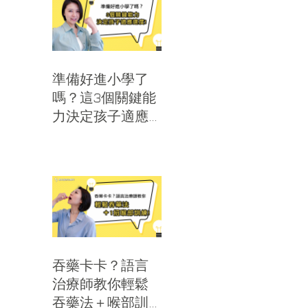
準備好進小學了
嗎？這3個關鍵能
力決定孩子適應
速度｜思比語言
治療所
吞藥卡卡？語言
治療師教你輕鬆
吞藥法＋喉部訓