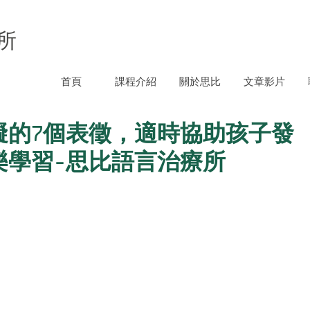
所
首頁
課程介紹
關於思比
文章影片
礙的7個表徵，適時協助孩子發
樂學習-思比語言治療所