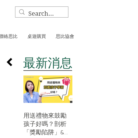
聯絡思比
桌遊購買
思比協會
​最新消息
用送禮物來鼓勵
孩子好嗎？剖析
「獎勵陷阱」&分