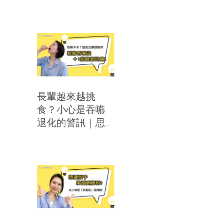
辨適合獎勵的3種
時機｜思比語言
治療所
長輩越來越挑
食？小心是吞嚥
退化的警訊｜思
比語言治療所