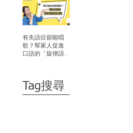
有失語症卻能唱
歌？幫家人促進
口語的「旋律語
調療法」｜思比
語言治療所
搜尋
Tag