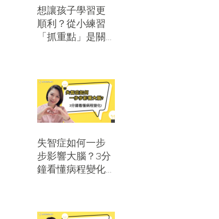
想讓孩子學習更
順利？從小練習
「抓重點」是關
鍵！｜思比語言
治療所
失智症如何一步
步影響大腦？3分
鐘看懂病程變化
｜思比語言治療
所