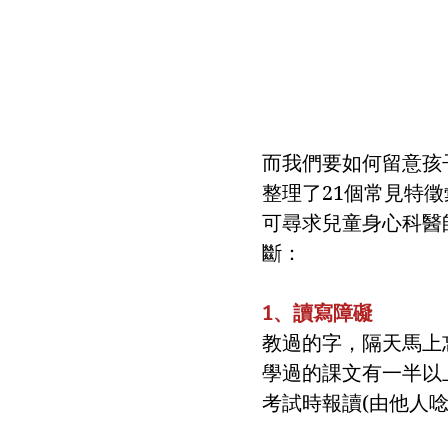
而我們要如何留意孩
整理了21個常見特
可尋求兒童身心科醫
斷：
1、讀寫障礙
教過的字，隔天馬上
學過的課文有一半以
考試時報讀(由他人