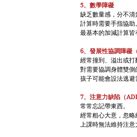
5、數學障礙
缺乏數量感，分不清
計算時需要手指協助
最基本的加減計算皆
6、發展性協調障礙（
經常撞到、溢出或打
對需要協調身體雙側
孩子可能會設法逃避
7、注意力缺陷（AD
常常忘記帶東西。
經常粗心大意，忽略
上課時無法維持注意