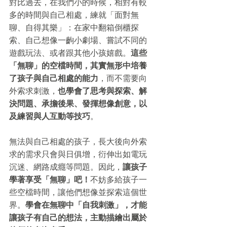
對比過去，在我們小的時候，相對有較
多的時間與自己相處，練就「面對無
聊、自得其樂」：在家中翻箱倒櫃探
索、自己想像一齣小劇場、嘗試不同的
遊戲玩法、或者跟其他小孩嬉戲。
這些
「無聊」的空檔時間，其實無形中培養
了孩子與自己相處的能力
，而不需要向
外索求刺激，
也學會了思考與探索、解
決問題、承擔後果、發揮想像創意，以
及練習與人互動等技巧
。
無法與自己相處的孩子，長大後向外索
求的需求只會與日俱增，衍伸出如電玩
沉迷、網路成癮等問題。因此，
讓孩子
學著享受「無聊」吧！
不妨多給孩子一
些空檔時間，讓他們想像並探索這個世
界。
學會在無聊中「自我刺激」，才能
讓孩子有自己的想法，主動描繪出屬於