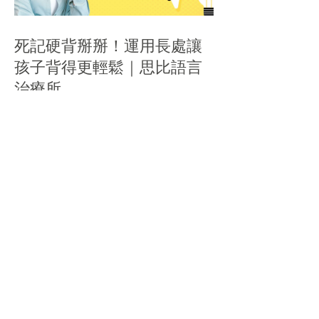
死記硬背掰掰！運用長處讓
孩子背得更輕鬆｜思比語言
治療所
吶吃vs.失語症有何不同？認
識吶吃&治療及預後｜思比語