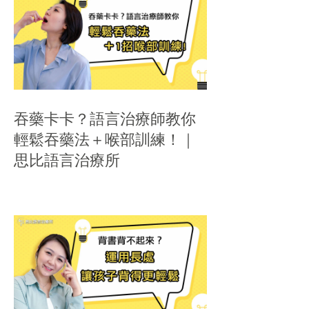
吞藥卡卡？語言治療師教你
輕鬆吞藥法＋喉部訓練！｜
思比語言治療所