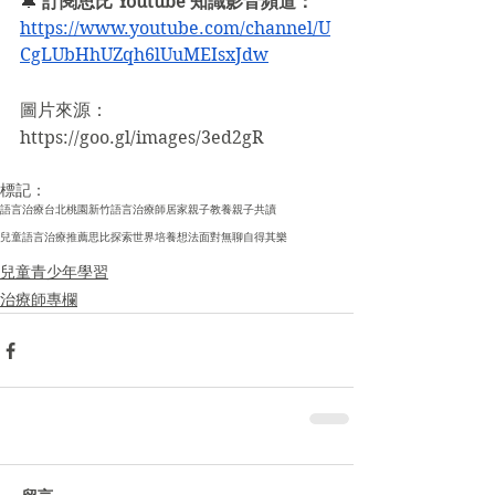
🔔 
訂閱思比 Youtube 知識影音頻道：
https://www.youtube.com/channel/U
CgLUbHhUZqh6lUuMEIsxJdw
圖片來源：
https://goo.gl/images/3ed2gR
標記：
語言治療
台北
桃園
新竹
語言治療師
居家
親子教養
親子共讀
兒童語言治療推薦
思比
探索世界
培養想法
面對無聊
自得其樂
兒童青少年學習
治療師專欄