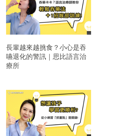
長輩越來越挑食？小心是吞
嚥退化的警訊｜思比語言治
療所