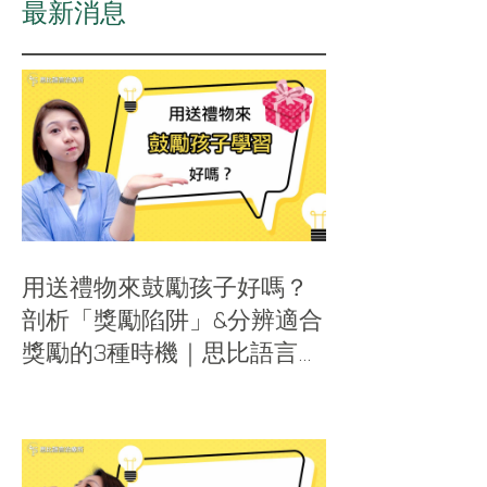
​最新消息
用送禮物來鼓勵孩子好嗎？
剖析「獎勵陷阱」&分辨適合
獎勵的3種時機｜思比語言治
療所