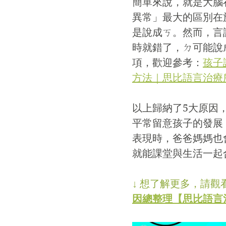
簡單來說，就是大腦
異常」最大的區別在
是說成ㄎ。然而，言
時就錯了，ㄉ可能說
項，歡迎參考：
孩子
方法｜思比語言治療
以上歸納了5大原因
平常留意孩子的發展
表現時，爸爸媽媽也
就能課堂與生活一起
↓ 想了解更多，請
因總整理【思比語言