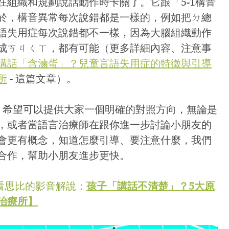
在組織和規劃說話動作時卡關了。它跟「5-1構音
於，構音異常每次說錯都是一樣的，例如把ㄉ總
語失用症每次說錯都不一樣，因為大腦組織動作
成ㄎㄐㄑㄒ，都有可能（更多詳細內容、注意事
講話「含滷蛋」？兒童言語失用症的特徵與引導
所
 - 這篇文章）。
，希望可以提供大家一個明確的對照方向，無論是
，或者當語言治療師在跟你進一步討論小朋友的
會更有概念，知道怎麼引導、要注意什麼，我們
合作，幫助小朋友進步更快。
觀看思比的影音解說：
孩子「講話不清楚」？5大原
治療所】