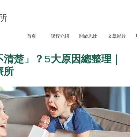
所
首頁
課程介紹
關於思比
文章影片
不清楚」？5大原因總整理｜
療所