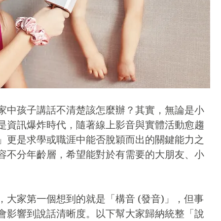
家中孩子講話不清楚該怎麼辦？其實，無論是小
是資訊爆炸時代，隨著線上影音與實體活動愈趨
」更是求學或職涯中能否脫穎而出的關鍵能力之
容不分年齡層，希望能對於有需要的大朋友、小
，大家第一個想到的就是「構音 (發音)」，但事
會影響到說話清晰度。以下幫大家歸納統整「說