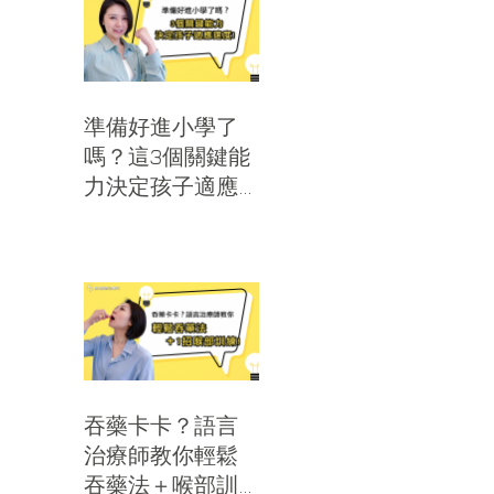
準備好進小學了
嗎？這3個關鍵能
力決定孩子適應
速度｜思比語言
治療所
吞藥卡卡？語言
治療師教你輕鬆
吞藥法＋喉部訓