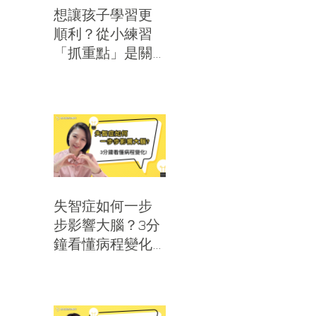
想讓孩子學習更
順利？從小練習
「抓重點」是關
鍵！｜思比語言
治療所
失智症如何一步
步影響大腦？3分
鐘看懂病程變化
｜思比語言治療
所