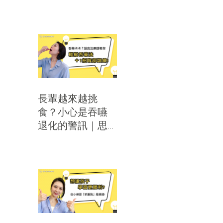
辨適合獎勵的3種
時機｜思比語言
治療所
長輩越來越挑
食？小心是吞嚥
退化的警訊｜思
比語言治療所