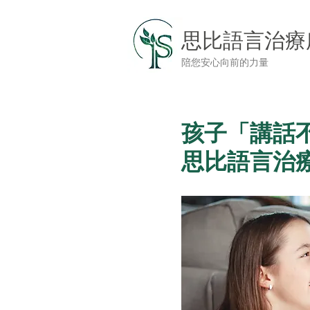
思比語言治療
陪您安心向前的力量
孩子「講話
思比語言治