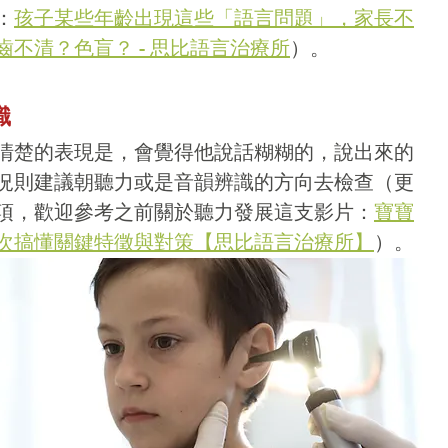
：
孩子某些年齡出現這些「語言問題」，家長不
不清？色盲？ - 思比語言治療所
）。
識
清楚的表現是，會覺得他說話糊糊的，說出來的
況則建議朝聽力或是音韻辨識的方向去檢查（更
項，歡迎參考之前關於聽力發展這支影片：
寶寶
次搞懂關鍵特徵與對策【思比語言治療所】
）。