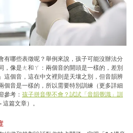
會有哪些表徵呢？舉例來說，孩子可能沒辦法分
同，像是ㄤ和ㄚ：兩個音的開頭是一樣的，差別
」這個音，這在中文裡則是天壤之別，但音韻辨
兩個音是一樣的，所以需要特別訓練（更多詳細
迎參考：
孩子拼音學不會？試試「音韻覺識」訓
 - 這篇文章）。
症