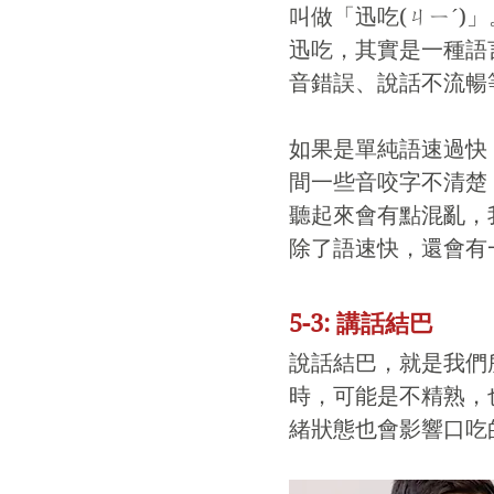
叫做「迅吃(ㄐㄧˊ)」
迅吃，其實是一種語
音錯誤、說話不流暢
如果是單純語速過快
間一些音咬字不清楚
聽起來會有點混亂，
除了語速快，還會有
5-3: 講話結巴
說話結巴，就是我們
時，可能是不精熟，
緒狀態也會影響口吃