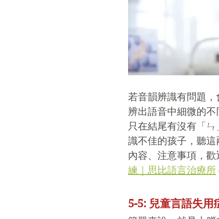
若音韻辨識有問題，
辨出語音中細微的不
只在結尾有沒有「ㄣ
識不佳的孩子，聽這
內容、注意事項，歡
練｜思比語言治療所
5-5: 兒童言語失用