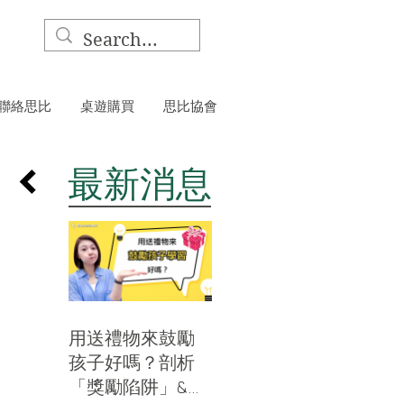
聯絡思比
桌遊購買
思比協會
​最新消息
用送禮物來鼓勵
孩子好嗎？剖析
「獎勵陷阱」&分