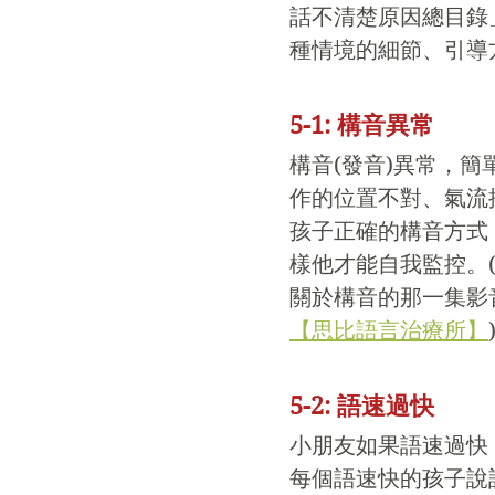
話不清楚原因總目錄
種情境的細節、引導
5-1: 構音異常
構音(發音)異常，
作的位置不對、氣流
孩子正確的構音方式
樣他才能自我監控。
關於構音的那一集影
【思比語言治療所】
5-2: 語速過快
小朋友如果語速過快
每個語速快的孩子說